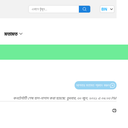
BN
মতামত
আপনার মতামত প্রদান করুন
কনটেন্টটি শেষ হাল-নাগাদ করা হয়েছে: বুধবার, ৩০ জুন, ২০২১ এ ০৬:০৩ PM