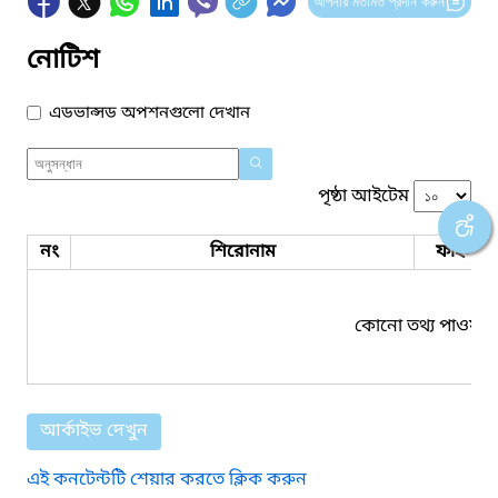
আপনার মতামত প্রদান করুন
নোটিশ
এডভান্সড অপশনগুলো দেখান
পৃষ্ঠা আইটেম
নং
শিরোনাম
ফাইল সম
কোনো তথ্য পাওয়া য
আর্কাইভ দেখুন
এই কনটেন্টটি শেয়ার করতে ক্লিক করুন